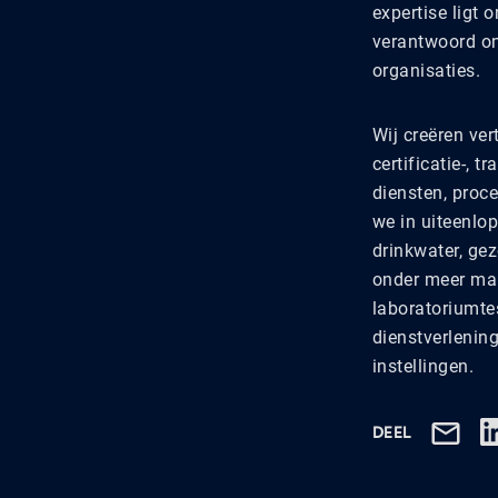
expertise ligt
verantwoord on
organisaties.
Wij creëren ver
certificatie-, 
diensten, pro
we in uiteenlo
drinkwater, ge
onder meer ma
laboratoriumtes
dienstverlening
instellingen.
DEEL