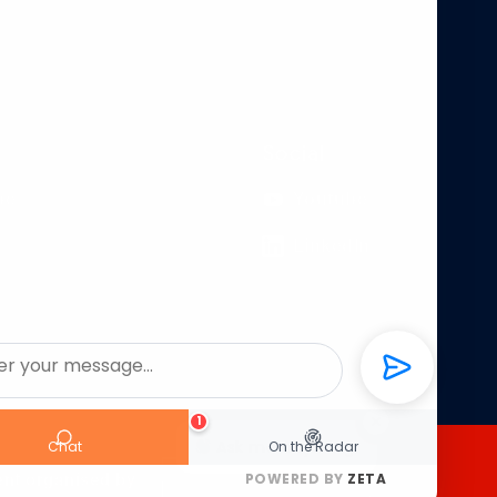
Social
pe
Youtube
LinkedIn
1
Ask me anything!
Chat
On the Radar
ent organised by
POWERED BY
ZETA