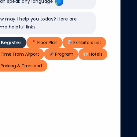
can speak any language
happelijk
vate
w may I help you today? Here are
me helpful links
-, inspectie-,
𝗥𝗲𝗴𝗶𝘀𝘁𝗲𝗿
Floor Plan
Exhibitors List
e producten,
anten.Dat doen
Time From Airport
Program
Hotels
ening tot
Parking & Transport
ebieden behoren
men en
zakelijke)
tionale