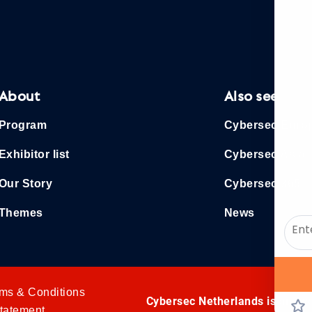
About
Also see
Program
Cybersec Euro
Exhibitor list
Cybersec Asia
Our Story
Cybersec 365
Themes
News
ms & Conditions
Cybersec Netherlands is an ev
statement