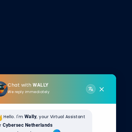
Chat with
WALLY
We reply immediately
toekomst. Met
en wij
uurzaamheid van
Hello. I'm
Wally
, your Virtual Assistant
n diverse
r
Cybersec Netherlands
g. Onze