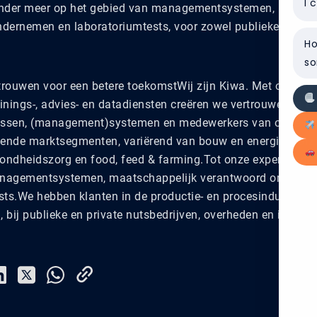
I 
 onder meer op het gebied van managementsystemen, maatsc
dernemen en laboratoriumtests, voor zowel publieke als pri
Ho
so
trouwen voor een betere toekomstWij zijn Kiwa. Met onze test
trainings-, advies- en datadiensten creëren we vertrouwen in d
cessen, (management)systemen en medewerkers van onze kl
pende marktsegmenten, variërend van bouw en energievoorzi
zondheidszorg en food, feed & farming.Tot onze expertiseg
nagementsystemen, maatschappelijk verantwoord onderne
ts.We hebben klanten in de productie- en procesindustrie, (
, bij publieke en private nutsbedrijven, overheden en interna